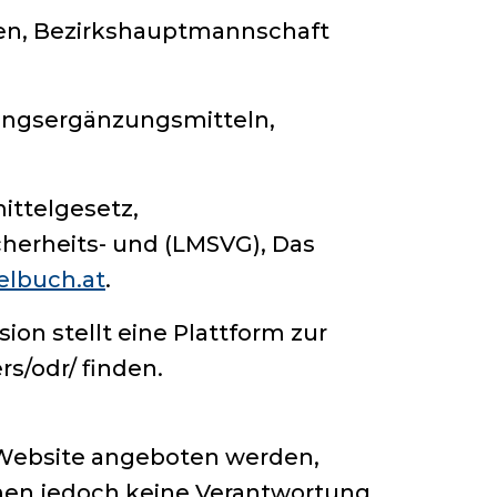
en, Bezirkshauptmannschaft
ungsergänzungsmitteln,
mittelgesetz,
herheits- und (LMSVG), Das
elbuch.at
.
on stellt eine Plattform zur
rs/odr/ finden.
r Website angeboten werden,
hmen jedoch keine Verantwortung