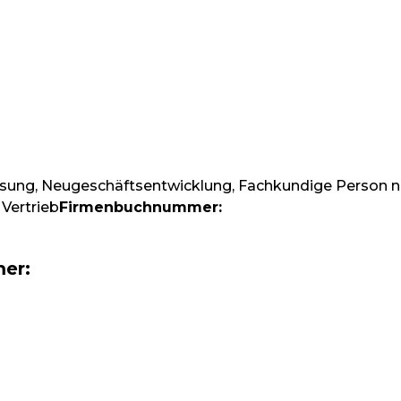
assung, Neugeschäftsentwicklung, Fachkundige Person
Vertrieb
Firmenbuchnummer:
er: