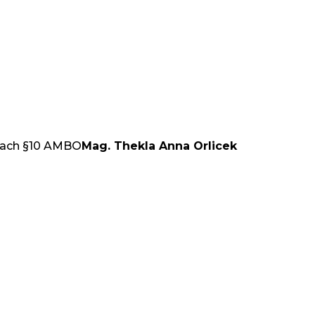
 nach §10 AMBO
Mag. Thekla Anna Orlicek